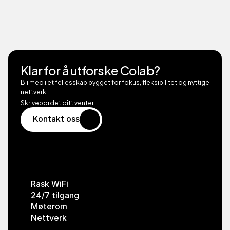
Inkluderer medlemskap
Ubegrenset kaffe og te
Fast plass
Klar for å utforske Colab?
1999,-
/mnd
Bli med i et fellesskap bygget for fokus, fleksibilitet og nyttige 
Ditt eget faste skrivebord i åpent landskap - ingen 
nettverk.
reservasjoner.
Skrivebordet ditt venter.
Bestill nå
Kontakt oss
24/7 tilgang
Bestill nå
Kontakt oss
Inkluderer medlemskap
Inkluderer møterom
Forretningsadresse og postkasse
Rask WiFi
24/7 tilgang
Møterom
Nettverk