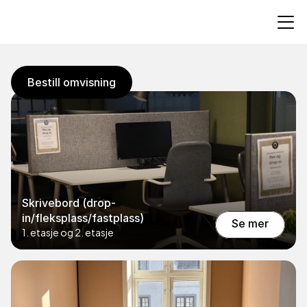
Bestill drop-in
Bestill drop-in
Bestill omvisning
Bestill omvisning
Skrivebord (drop-
in/fleksplass/fastplass)
Se mer
1. etasje og 2. etasje
Se mer