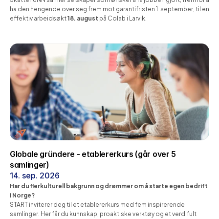
ha den hengende over seg frem mot garantifristen 1. september, til en 
effektiv arbeidsøkt 
18. august
 på Colab i Larvik.
Målsetning:
 Ferdig søknad før kl. 11.00. Du kan med andre ord ha 
sikret selskapet ditt betydelig finansiering, med tid til overs før lunsj.
SkatteFUNNguide.no
 i samarbeid med
 Start i Vestfold
 og
 Proventia
.
Les mer her
Globale gründere - etablererkurs (går over 5 
samlinger)
14. sep. 2026
Har du flerkulturell bakgrunn og drømmer om å starte egen bedrift 
i Norge?
START inviterer deg til et etablererkurs med fem inspirerende 
samlinger. Her får du kunnskap, proaktiske verktøy og et verdifult 