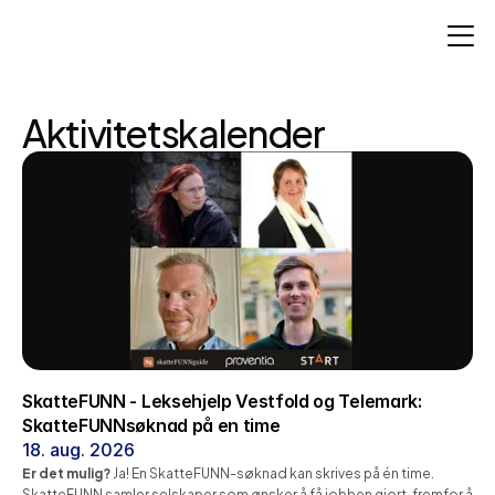
Aktivitetskalender
SkatteFUNN - Leksehjelp Vestfold og Telemark: 
SkatteFUNNsøknad på en time
18. aug. 2026
Er det mulig?
 Ja! En SkatteFUNN-søknad kan skrives på én time. 
SkatteFUNN samler selskaper som ønsker å få jobben gjort, fremfor å 