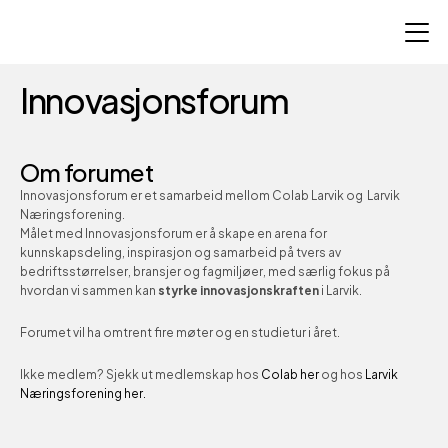
Innovasjonsforum
Om forumet
Innovasjonsforum er et samarbeid mellom Colab Larvik og  Larvik 
Næringsforening.
Målet med Innovasjonsforum er å skape en arena for 
kunnskapsdeling, inspirasjon og samarbeid på tvers av 
bedriftsstørrelser, bransjer og fagmiljøer, med særlig fokus på 
hvordan vi sammen kan 
styrke innovasjonskraften
 i Larvik.
Forumet vil ha omtrent fire møter og en studietur i året. 
Ikke medlem? Sjekk ut medlemskap hos 
Colab her
 og hos 
Larvik 
Næringsforening her.