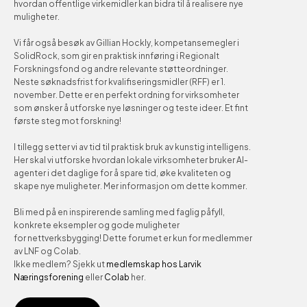
hvordan offentlige virkemidler kan bidra til å realisere nye 
muligheter.
Vi får også besøk av Gillian Hockly, kompetansemegler i 
SolidRock, som gir en praktisk innføring i Regionalt 
Forskningsfond og andre relevante støtteordninger. 
Neste søknadsfrist for kvalifiseringsmidler (RFF) er 1. 
november. Dette er en perfekt ordning for virksomheter 
som ønsker å utforske nye løsninger og teste ideer. Et fint 
første steg mot forskning!
I tillegg setter vi av tid til praktisk bruk av kunstig intelligens. 
Her skal vi utforske hvordan lokale virksomheter bruker AI-
agenter i det daglige for å spare tid, øke kvaliteten og 
skape nye muligheter. Mer informasjon om dette kommer.
Bli med på en inspirerende samling med faglig påfyll, 
konkrete eksempler og gode muligheter 
for nettverksbygging! Dette forumet er kun for medlemmer 
av LNF og Colab. 
Ikke medlem? Sjekk ut 
medlemskap hos Larvik 
Næringsforening
 eller 
Colab
 her.