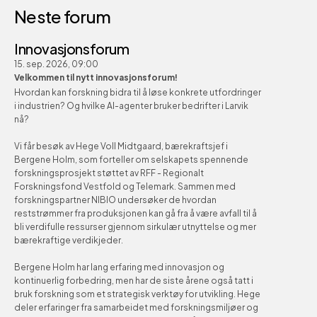
Neste forum
Innovasjonsforum
15. sep. 2026, 09:00
Velkommen til nytt innovasjonsforum!
Hvordan kan forskning bidra til å løse konkrete utfordringer 
i industrien? Og hvilke AI-agenter bruker bedrifter i Larvik 
nå?
Vi får besøk av Hege Voll Midtgaard, bærekraftsjef i 
Bergene Holm, som forteller om selskapets spennende 
forskningsprosjekt støttet av RFF - Regionalt 
Forskningsfond Vestfold og Telemark. Sammen med 
forskningspartner NIBIO undersøker de hvordan 
reststrømmer fra produksjonen kan gå fra å være avfall til å 
bli verdifulle ressurser gjennom sirkulær utnyttelse og mer 
bærekraftige verdikjeder.
Bergene Holm har lang erfaring med innovasjon og 
kontinuerlig forbedring, men har de siste årene også tatt i 
bruk forskning som et strategisk verktøy for utvikling. Hege 
deler erfaringer fra samarbeidet med forskningsmiljøer og 