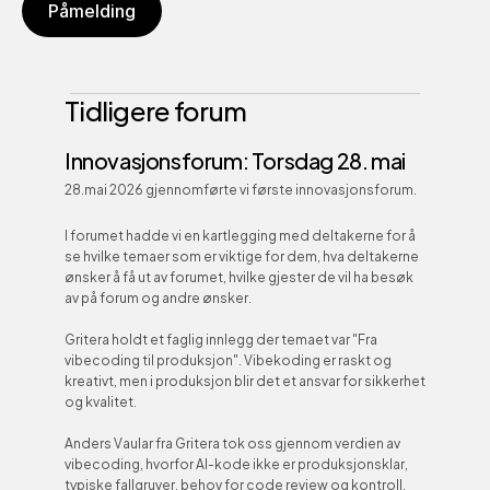
Påmelding
Påmelding
Tidligere forum
Innovasjonsforum: Torsdag 28. mai
28.mai 2026 gjennomførte vi første innovasjonsforum. 
I forumet hadde vi en kartlegging med deltakerne for å 
se hvilke temaer som er viktige for dem, hva deltakerne 
ønsker å få ut av forumet, hvilke gjester de vil ha besøk 
av på forum og andre ønsker.
Gritera holdt et faglig innlegg der temaet var "Fra 
vibecoding til produksjon". Vibekoding er raskt og 
kreativt, men i produksjon blir det et ansvar for sikkerhet 
og kvalitet. 
Anders Vaular fra Gritera tok oss gjennom verdien av 
vibecoding, hvorfor AI-kode ikke er produksjonsklar, 
typiske fallgruver, behov for code review og kontroll, 