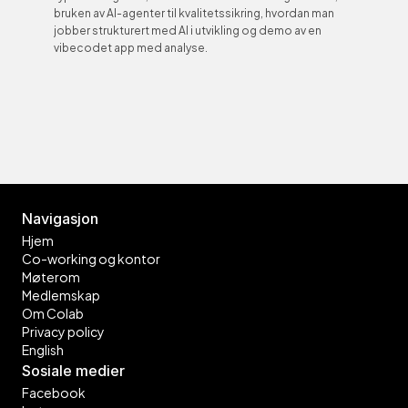
bruken av AI-agenter til kvalitetssikring, hvordan man 
jobber strukturert med AI i utvikling og demo av en 
vibecodet app med analyse.
Navigasjon
Hjem
Co-working og kontor
Møterom
Medlemskap
Om Colab
Privacy policy
English
Sosiale medier
Facebook