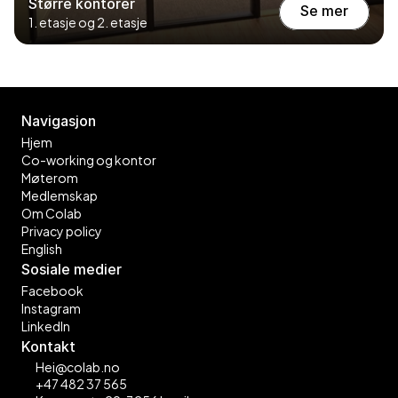
Større kontorer
Se mer
1. etasje og 2. etasje
Se mer
Navigasjon
Hjem
Co-working og kontor
Møterom
Medlemskap
Om Colab
Privacy policy
English
Sosiale medier
Facebook
Instagram
LinkedIn
Kontakt
Hei@colab.no
+47 482 37 565