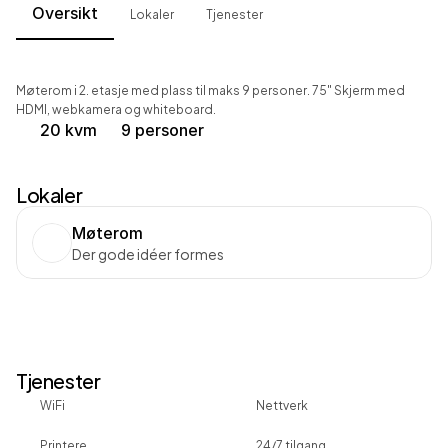
Lokaler
Tjenester
Oversikt
Møterom i 2. etasje med plass til maks 9 personer. 75" Skjerm med 
HDMI, webkamera og whiteboard.
20 kvm
9 personer
Lokaler
Møterom
Der gode idéer formes
Tjenester
WiFi
Nettverk
Printere
24/7 tilgang