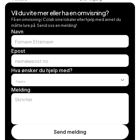
Vil du vite mer eller ha en omvisning?
Få en omvisning i Colab sine lokaler eller hjelp med annet du 
måtte lure på. Send oss en melding!
Navn
Epost
Hva ønsker du hjelp med?
Melding
Send melding