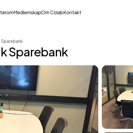
terom
Medlemskap
Om Colab
Kontakt
 Sparebank
k Sparebank