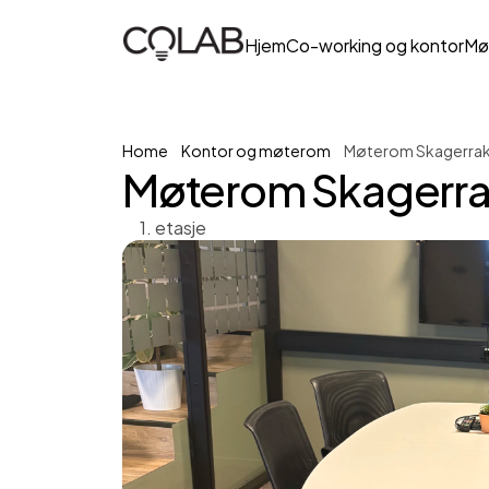
Hjem
Co-working og kontor
Mø
Home
Kontor og møterom
Møterom Skagerrak
Møterom Skagerra
1. etasje