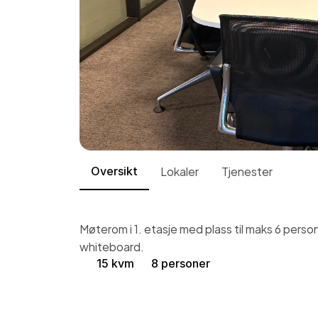
Lokaler
Tjenester
Oversikt
Møterom i 1. etasje med plass til maks 6 pers
whiteboard.
15 kvm
8 personer