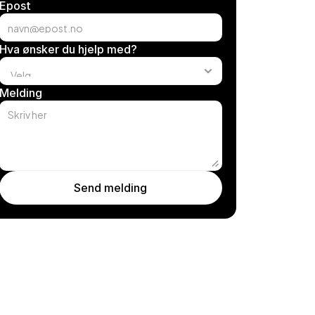
Epost
Hva ønsker du hjelp med?
Melding
Send melding
Send your message